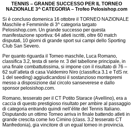
TENNIS – GRANDE SUCCESSO PER IL TORNEO
NAZIONALE 3^ CATEGORIA – Trofeo Pelosishop.com
Si è concluso domenica 16 ottobre il TORNEO NAZIONALE
Maschile e Femminile di 3^ categoria targato
Pelosishop.com. Un grande successo per questa
manifestazione sportiva: 64 atleti iscritti, oltre 60 match
disputati, 10 giorni di grande sport sui campi dello Sporting
Club San Severo.
Per quanto riguarda il Torneo maschile, Luca Romano,
classifica 3.2, testa di serie nr. 3 del tabellone principale, in
una finale combattutissima, si impone con il risultato di 76 –
62 sull’atleta di casa Valdemiro Niro (classifica 3.1 e TdS nr.
1 del seeding) aggiudicandosi il sostanzioso montepremi
messo a disposizione dal circolo sanseverese e dallo
sponsor pelosishop.com.
Romano, tesserato per il CT Potito Starace (Avellino), era a
caccia di questo prestigioso risultato per ambire al passaggio
di categoria entrando quindi nell’élite del Tennis Italiano.
Disputando un ottimo Torneo arriva in finale battendo atleti in
grande crescita come Ivo Cimino (class. 3.2 tesserato CT
Manfredonia), gia vincitore di un egual torneo in provincia.