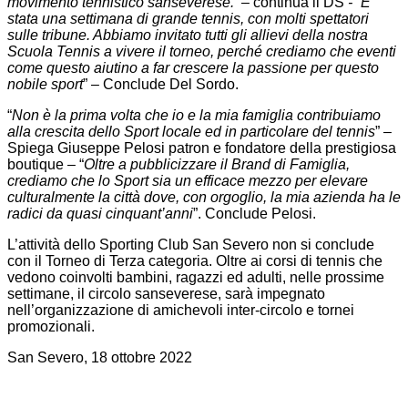
movimento tennistico sanseverese. –
continua il DS
- “E’
stata una settimana di grande tennis, con molti spettatori
sulle tribune. Abbiamo invitato tutti gli allievi della nostra
Scuola Tennis a vivere il torneo, perché crediamo che eventi
come questo aiutino a far crescere la passione per questo
nobile sport
” – Conclude Del Sordo.
“
Non è la prima volta che io e la mia famiglia contribuiamo
alla crescita dello Sport locale ed in particolare del tennis
” –
Spiega Giuseppe Pelosi patron e fondatore della prestigiosa
boutique – “
Oltre a pubblicizzare il Brand di Famiglia,
crediamo che lo Sport sia un efficace mezzo per elevare
culturalmente la città dove, con orgoglio, la mia azienda ha le
radici da quasi cinquant’anni
”. Conclude Pelosi.
L’attività dello Sporting Club San Severo non si conclude
con il Torneo di Terza categoria. Oltre ai corsi di tennis che
vedono coinvolti bambini, ragazzi ed adulti, nelle prossime
settimane, il circolo sanseverese, sarà impegnato
nell’organizzazione di amichevoli inter-circolo e tornei
promozionali.
San Severo, 18 ottobre 2022