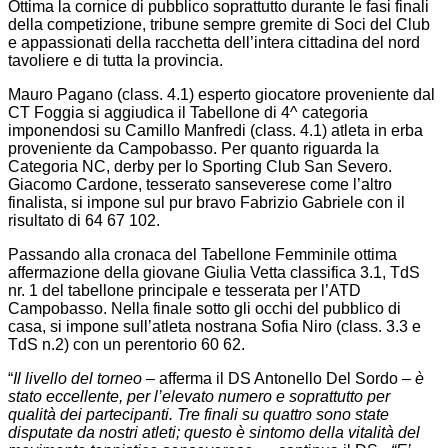
Ottima la cornice di pubblico soprattutto durante le fasi finali
della competizione, tribune sempre gremite di Soci del Club
e appassionati della racchetta dell’intera cittadina del nord
tavoliere e di tutta la provincia.
Mauro Pagano (class. 4.1) esperto giocatore proveniente dal
CT Foggia si aggiudica il Tabellone di 4^ categoria
imponendosi su Camillo Manfredi (class. 4.1) atleta in erba
proveniente da Campobasso. Per quanto riguarda la
Categoria NC, derby per lo Sporting Club San Severo.
Giacomo Cardone, tesserato sanseverese come l’altro
finalista, si impone sul pur bravo Fabrizio Gabriele con il
risultato di 64 67 102.
Passando alla cronaca del Tabellone Femminile ottima
affermazione della giovane Giulia Vetta classifica 3.1, TdS
nr. 1 del tabellone principale e tesserata per l’ATD
Campobasso. Nella finale sotto gli occhi del pubblico di
casa, si impone sull’atleta nostrana Sofia Niro (class. 3.3 e
TdS n.2) con un perentorio 60 62.
“
Il livello del torneo
– afferma il DS Antonello Del Sordo –
è
stato eccellente, per l’elevato numero e soprattutto per
qualità dei partecipanti. Tre finali su quattro sono state
disputate da nostri atleti; questo è sintomo della vitalità del